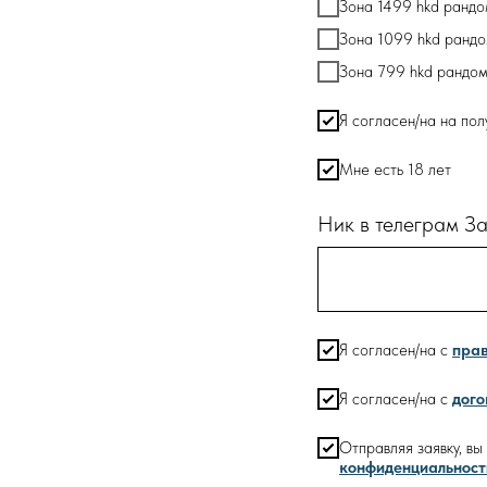
Зона 1499 hkd рандо
Зона 1099 hkd рандо
Зона 799 hkd рандом
Я согласен/на на по
Мне есть 18 лет
Ник в телеграм За
Я согласен/на с
прав
Я согласен/на с
дог
Отправляя заявку, в
конфиденциальност