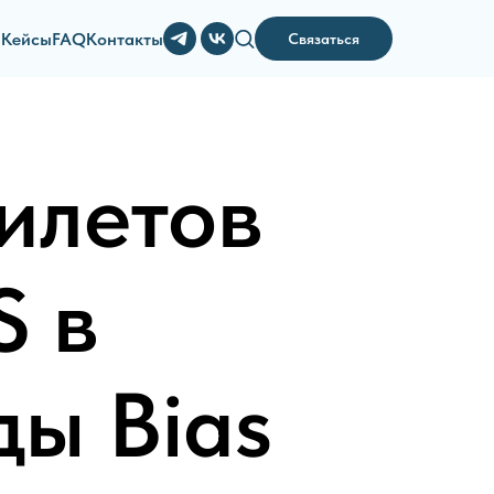
и
Кейсы
FAQ
Контакты
Связаться
илетов
S в
ды Bias