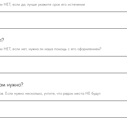
 НЕТ, если да, лучше укажите срок его истечения
п?
 НЕТ, если нет, нужна ли наша помощь с его оформлением?
ам нужно?
в. Если нужно несколько, учтите, что рядом места НЕ будут.