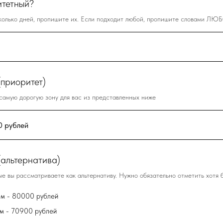
итетный?
колько дней, пропишите их. Если подходит любой, пропишите словами ЛЮ
(приоритет)
самую дорогую зону для вас из представленных ниже
(альтернатива)
ые вы рассматриваете как альтернативу. Нужно обязательно отметить хотя б
ом - 80000 рублей
м - 70900 рублей