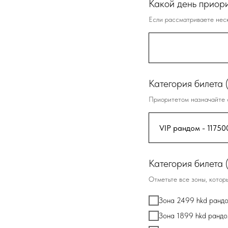
Какой день приор
Если рассматриваете нес
Категория билета 
Приоритетом назначайте 
Категория билета 
Отметьте все зоны, котор
Зона 2499 hkd ранд
Зона 1899 hkd рандо