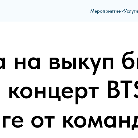
Мероприятие
Услуг
BTS ARIRANG TOUR
а на выкуп б
 концерт BT
ге от коман