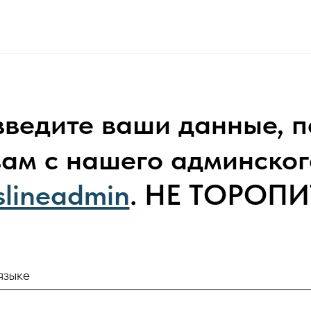
введите ваши данные, п
ам с нашего админског
lineadmin
. НЕ ТОРОПИ
языке