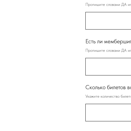
Пропишите словами ДА или
Есть ли мемберши
Пропишите словами ДА или
Сколько билетов в
Укажите количество билето