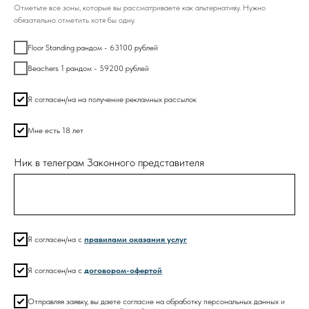
Отметьте все зоны, которые вы рассматриваете как альтернативу. Нужно
обязательно отметить хотя бы одну.
Floor Standing рандом - 63100 рублей
Beachers 1 рандом - 59200 рублей
Я согласен/на на получение рекламных рассылок
Мне есть 18 лет
Ник в телеграм Законного представителя
Я согласен/на с
правилами оказания услуг
Я согласен/на с
договором-офертой
Отправляя заявку, вы даете согласие на обработку персональных данных и