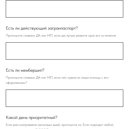
Есть ли действующий загранпаспорт?
Пропишите словами ДА или НЕТ, если да, лучше укажите срок его истечения
Есть ли мембершип?
Пропишите словами ДА или НЕТ, если нет, нужна ли наша помощь с его
оформлением?
Какой день приоритетный?
Если рассматриваете несколько дней, пропишите их. Если подходит любой,