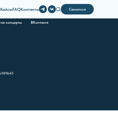
и
Кейсы
FAQ
Контакты
Связаться
 на концерты
ВКонтакте
6589645